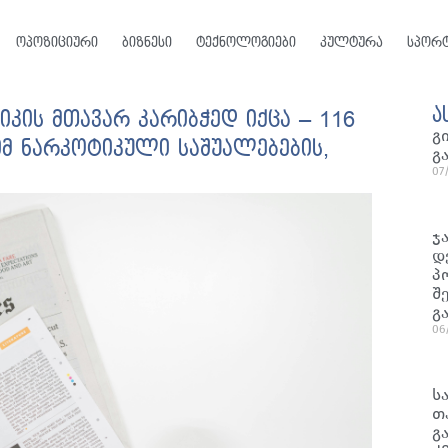
ოპოზიციური
ბიზნესი
ტექნოლოგიები
კულტურა
სპორ
ა
კის მთავარ კარიბჭედ იქცა – 116
გ
მ ნარკოტიკული საშუალებების,
გ
07
ჯ
დ
პ
შ
გ
06
ს
თ
გ