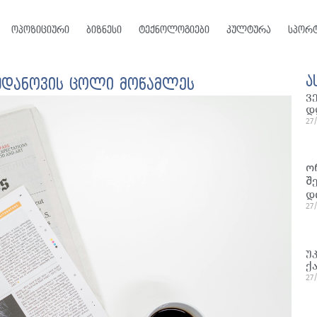
ოპოზიციური
ბიზნესი
ტექნოლოგიები
კულტურა
სპორ
ა
დანოვის ცოლი მოწამლეს
ვ
დ
27
ო
შ
დ
27
უ
ქ
27