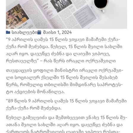
სიახლეები
მაისი 1, 2024
“9 აპრილის ღამეს 15 წლის ვიყავი მამაჩემი ქუჩა-
ქუჩა რომ მეძებდა. წუხელ, 15 წლის შვილი სახლში
აღარ იყო. დავუწყე ძებნა და ლაივში ვიპოვე,
რუსთაველზე” – რას წერს ირაკლი ოქრუაშვილი
თავ­დაც­ვის ყო­ფი­ლი მი­ნის­ტრი ირაკ­ლი ოქ­რუ­აშ­ვი­
ლი სო­ცი­ა­ლურ ქსელ­ში 15 წლის შვი­ლის შე­სა­ხებ
წერს, რო­მე­ლიც თბი­ლის­ში მიმ­დი­ნა­რე საპ­რო­ტეს­
ტო აქ­ცი­ე­ბის მო­ნა­წი­ლეა.
“89 წლის 9 აპ­რი­ლის ღა­მეს 15 წლის ვი­ყა­ვი მა­მა­ჩე­მი
ქუჩა-ქუჩა რომ მე­ძებ­და.
წუ­ხელ გა­მეღ­ვი­ძა და შემ­თხვე­ვით ვნა­ხე 15 წლის შუ­
ა­თა­ნა შვი­ლი სახ­ლში აღარ იყო. და­ვუ­წყე ძებ­ნა და
ქარ­თლოს ნატ­როშ­ვი­ლის ლა­ივ­ში ვი­პო­ვე რუს­თა­