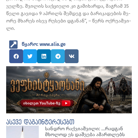
ველ­ზე. შვი­ლის საქ­ცი­ე­ლი კი გა­მი­ხარ­და, მაგ­რამ 35
წელი გა­ვი­და 9 აპ­რილს შემ­დეგ და ბა­რი­კა­დე­ბის მე­
ო­რე მხა­რეს ისევ რუ­სე­ბი დგა­ნან”, – წერს ოქ­რუ­აშ­ვი­
ლი.
წყარო: www.alia.ge
ასევე დაგაინტერესებთ
სანდრო რაქვიაშვილი: …რადგან
მხოლოდ ეს დაშვება ამართლებს