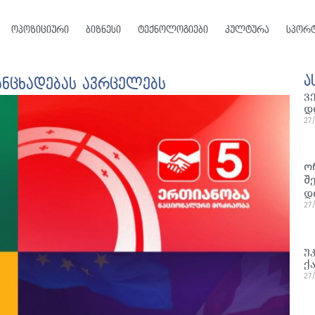
ოპოზიციური
ბიზნესი
ტექნოლოგიები
კულტურა
სპორ
ა
ნცხადებას ავრცელებს
ვ
დ
27
ო
შ
დ
27
უ
ქ
27