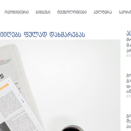
ოპოზიციური
ბიზნესი
ტექნოლოგიები
კულტურა
სპორ
ა
 მიიღებს ფულად დახმარებას
მ
მ
პ
07
გ
გ
დ
ი
07
გ
შ
პ