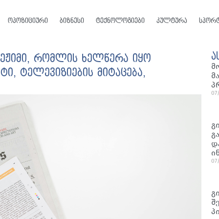
ოპოზიციური
ბიზნესი
ტექნოლოგიები
კულტურა
სპორ
ა
ეჟიმი, რომლის ხელწერა იყო
მ
ეტი, ტელევიზიების მიტაცება,
მ
პ
07
გ
გ
დ
ი
07
გ
შ
პ