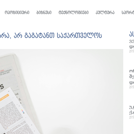
ოპოზიციური
ბიზნესი
ტექნოლოგიები
კულტურა
სპორ
ა
თხრა, არ გაგატანთ საქართველოს
ვ
დ
27
ო
შ
დ
27
უ
ქ
27