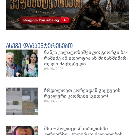
ასევე დაგაინტერესებთ
ნან­კა კა­ლა­ტო­ზიშ­ვი­ლი: გი­ორ­გი ბა­
რა­მი­ძე ან იდი­ო­ტია ან მი­ზან­მი­მარ­
თუ­ლი მავ­ნე­ბე­ლი
09/08/2026
ჩრდილოეთ კორეიდან გაქცევის
რეალური კადრები (ვიდეო)
09/08/2026
შსს – პოლიციამ თბილისში
კურიერზე ჯგუფურად ძალადობის