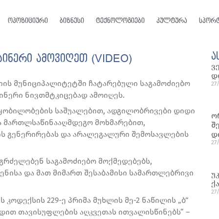
ოპოზიციური
ბიზნესი
ტექნოლოგიები
კულტურა
სპორ
ა
მაინერი ამოვიღეთ (VIDEO)
ვ
დ
ტიის მუნიციპალიტეტში ჩატარებული საგამოძიებო
27
აინერი ნივთმტკიცებად ამოიღეს.
წყობილობების საშუალებით, ადგილობრივები დიდი
ო
 მართლსაწინააღმდეგო მოხმარებით,
შ
ს გენერირებას და არალეგალური შემოსავლების
დ
27
გრძელებენ საგამოძიებო მოქმედებებს,
ენისა და მათ მიმართ შესაბამისი სამართლებრივი
უ
ქ
27
კოდექსის 229-ე პრიმა მუხლის მე-2 ნაწილის „ბ“
ადით თავისუფლების აღკვეთას ითვალისწინებს” –