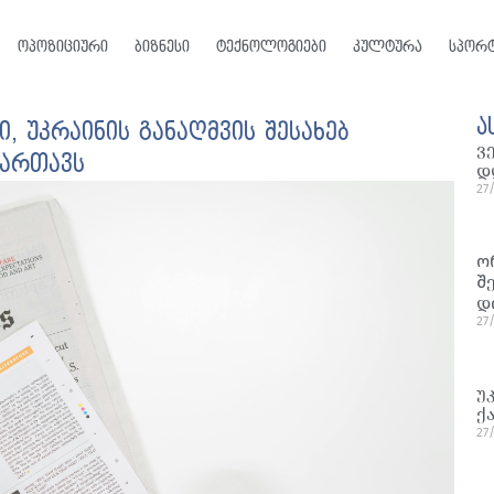
ოპოზიციური
ბიზნესი
ტექნოლოგიები
კულტურა
სპორ
ა
, უკრაინის განაღმვის შესახებ
ვ
მართავს
დ
27
ო
შ
დ
27
უ
ქ
27