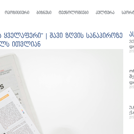
ოპოზიციური
ბიზნესი
ტექნოლოგიები
კულტურა
სპორ
ა
 ყველაფერი” | შავი ზღვის სანაპიროზე
ვ
ალს ითვლიან
დ
27
ო
შ
დ
27
უ
ქ
27