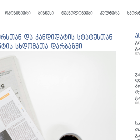
ოპოზიციური
ბიზნესი
ტექნოლოგიები
კულტურა
სპორ
ა
რსთან და კანდიდატის სტატუსთან
გ
ნტის სხდომათა დარბაზში
გ
07
ჯ
დ
პ
შ
გ
06
ს
თ
გ