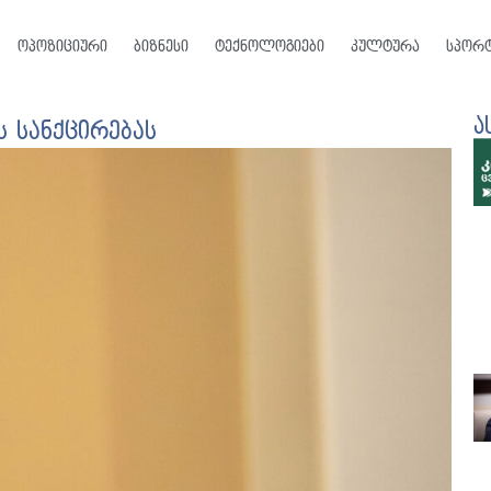
ოპოზიციური
ბიზნესი
ტექნოლოგიები
კულტურა
სპორ
ა
 სანქცირებას