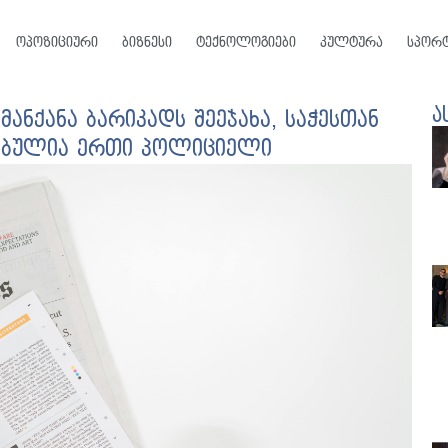
ოპოზიციური
ბიზნესი
ტექნოლოგიები
კულტურა
სპორ
ა
ანქანა ბარიკადს შეეჯახა, საჭესთან
ავებულია ერთი პოლიციელი