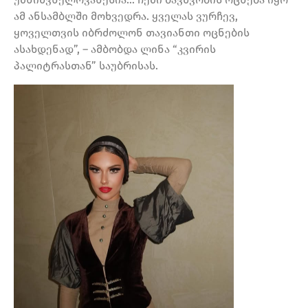
ამ ანსამბლში მოხვედრა. ყველას ვურჩევ,
ყოველთვის იბრძოლონ თავიანთი ოცნების
ასახდენად”, – ამბობდა ლინა “კვირის
პალიტრასთან” საუბრისას.