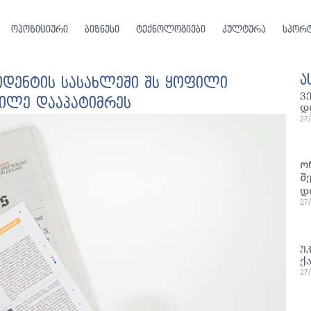
ოპოზიციური
ბიზნესი
ტექნოლოგიები
კულტურა
სპორ
ა
იდენტის სასახლეში შს ყოფილი
ვ
გილე დააპატიმრეს
დ
27
ო
შ
დ
27
უ
ქ
27