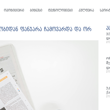
ოპოზიციური
ბიზნესი
ტექნოლოგიები
კულტურა
სპორ
ა
ნობიდან ფანჯარა ჩამოვარდა და ორ
ვ
დ
27
ო
შ
დ
27
უ
ქ
27