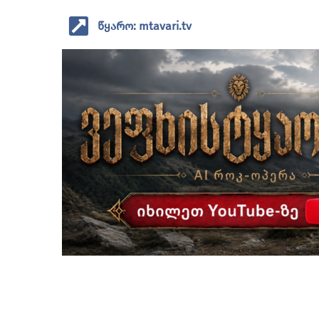
წყარო: mtavari.tv