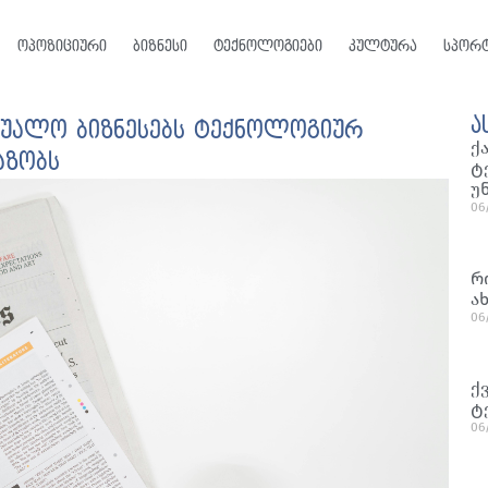
ოპოზიციური
ბიზნესი
ტექნოლოგიები
კულტურა
სპორ
ა
შუალო ბიზნესებს ტექნოლოგიურ
ქ
აზობს
ტ
უ
06
რ
ა
06
ქ
ტ
06