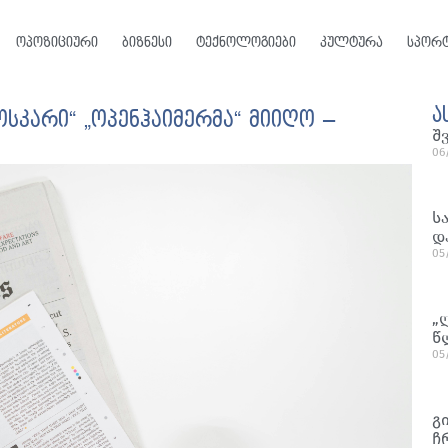
ოპოზიციური
ბიზნესი
ტექნოლოგიები
კულტურა
სპორ
ა
სკარი“ „ოპენჰაიმერმა“ მიიღო –
შ
06
ს
დ
05
„
წ
05
გ
ჩ