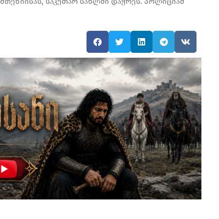
ამთენიისას, საკუთარ სახლში დაჭრეს. პოლიციამ