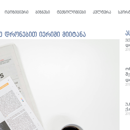
ოპოზიციური
ბიზნესი
ტექნოლოგიები
კულტურა
სპორ
ა
ზე დრონებით იერიში მიიტანა
ვ
დ
27
ო
შ
დ
27
უ
ქ
27