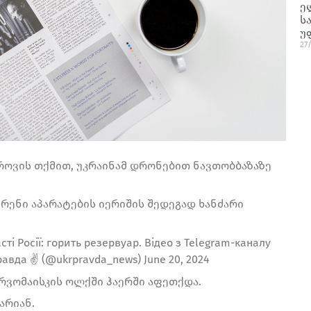
ე
ს
უ
27
როვის თქმით, უკრაინამ დრონებით ნავთობბაზაზე
ენი აპარატების იერიშის შედეგად ხანძარი
і Росії: горить резервуар. Відео з Telegram-каналу
авда ✌️ (@ukrpravda_news) June 20, 2024
რვომაისკის ოლქში ჰაერში აფეთქდა.
არიან.