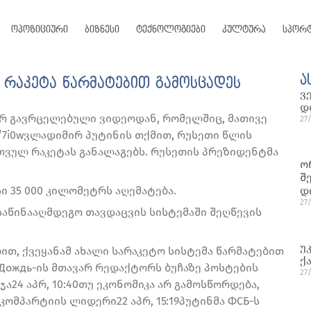
ოპოზიციური
ბიზნესი
ტექნოლოგიები
კულტურა
სპორ
ა
 რაკეტა წარმატებით გამოსცადეს
ვ
დ
ერ გავრცელებული ვიდეოდან, რომელშიც, მათივე
27
e/7i0wვლადიმირ პუტინის თქმით, რუსეთი წლის
ვულ რაკეტას განალაგებს. რუსეთის პრეზიდენტმა
ო
შ
ი 35 000 კილომეტრს აღემატება.
დ
27
საწინააღმდეგო თავდაცვის სისტემაში შეღწევის
უ
ით, ქვეყანამ ახალი სარაკეტო სისტემა წარმატებით
ქ
ი Дождь-ის მთავარ რედაქტორს ბუჩაზე პოსტების
27
ა24 აპრ, 10:40თუ ეკონომიკა არ გამოსწორდება,
ომპარტიის ლიდერი22 აპრ, 15:19პუტინმა ФСБ-ს