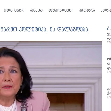
ოპოზიციური
ბიზნესი
ტექნოლოგიები
კულტურა
სპორ
ა
საგარეო პოლიტიკა, ეს დალაგდება,
ვ
დ
27
ო
შ
დ
27
უ
ქ
27