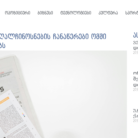
ოპოზიციური
ბიზნესი
ტექნოლოგიები
კულტურა
სპორ
ა
ღალჩინოსნების ჩანაწერები ომში
ვ
ბს
დ
27
ო
შ
დ
27
უ
ქ
27