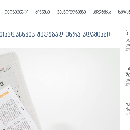
ოპოზიციური
ბიზნესი
ტექნოლოგიები
კულტურა
სპორ
ა
თავდასხმის შედეგად ცხრა ადამიანი
ვ
დ
27
ო
შ
დ
27
უ
ქ
27