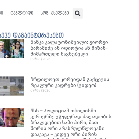
ტი
ტაბლოიდი
სოც. ქსელები
სევე დაგაინტერესებთ
ნან­კა კა­ლა­ტო­ზიშ­ვი­ლი: გი­ორ­გი
ბა­რა­მი­ძე ან იდი­ო­ტია ან მი­ზან­
მი­მარ­თუ­ლი მავ­ნე­ბე­ლი
09/08/2026
ჩრდილოეთ კორეიდან გაქცევის
რეალური კადრები (ვიდეო)
09/08/2026
შსს – პოლიციამ თბილისში
კურიერზე ჯგუფურად ძალადობის
ბრალდებით სამი პირი, მათ
შორის ორი არასრულწლოვანი
დააკავა – კიდევ ორი პირის