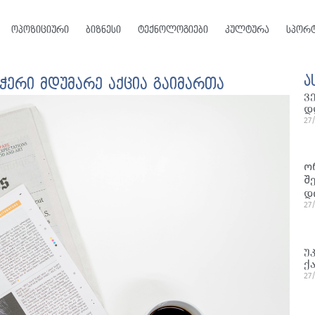
ოპოზიციური
ბიზნესი
ტექნოლოგიები
კულტურა
სპორ
ა
ჭერი მდუმარე აქცია გაიმართა
ვ
დ
27
ო
შ
დ
27
უ
ქ
27