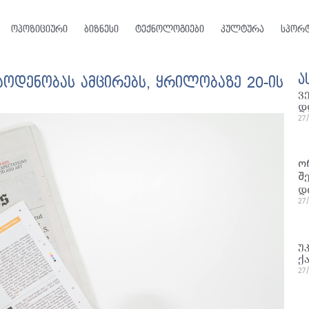
ოპოზიციური
ბიზნესი
ტექნოლოგიები
კულტურა
სპორ
ა
აოდენობას ამცირებს, ყრილობაზე 20-ის
ვ
დ
27
ო
შ
დ
27
უ
ქ
27