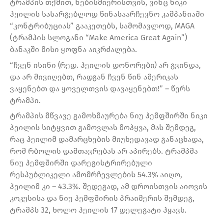
ტრამპის თქმით, ნებისმიერისთვის, ვინც ნიკი
ჰეილის სასარგებლოდ წინასაარჩევნო კამპანიაში
“კონტრიბუციას” გააკეთებს, სამომავლოდ, MAGA
(ტრამპის სლოგანი “Make America Great Again”)
ბანაკში მისი ყოფნა აიკრძალება.
“ჩვენ ისინი (რედ. ჰეილის დონორები) არ გვინდა,
და არ მივიღებთ, რადგან ჩვენ წინ ამერიკას
ვაყენებთ და ყოველთვის დავაყენებთ!” – წერს
ტრამპი.
ტრამპის მწვავე გამოხმაურება ნიუ ჰემფშირში ნიკი
ჰეილის სიტყვით გამოვლას მოჰყვა, მას შემდეგ,
რაც ჰეილიმ დამარცხების მიუხედავად განაცხადა,
რომ რბოლის დამთავრებას არ აპირებს. ტრამპმა
ნიუ ჰემფშირში დარეგისტრირებული
რესპუბლიკელი ამომრჩევლების 54.3% აიღო,
ჰეილიმ კი – 43.3%. შედეგად, ამ დროისთვის აიოვის
კოკუსისა და ნიუ ჰემფშირის პრაიმერის შემდეგ,
ტრამპს 32, ხოლო ჰეილის 17 დელეგატი ჰყავს.