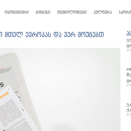
ოპოზიციური
ბიზნესი
ტექნოლოგიები
კულტურა
სპორ
ა
ბთ მთელ ევროპას და ვერ მოუგებთ
ვ
დ
27
ო
შ
დ
27
უ
ქ
27