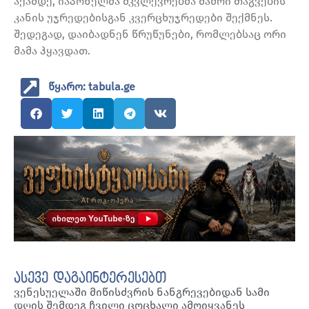
აქამდე, იაპონელმა მკვლევრებმა მამრი თაგვების
კანის უჯრედებისგან კვერცხუჯრედები შექმნეს.
შედეგად, დაიბადნენ წრუწუნები, რომლებსაც ორი
მამა ჰყავდათ.
წყარო: tabula.ge
ასევე დაგაინტერესებთ
ვენესუელაში მიწისძვრის ნანგრევებიდან სამი
დღის შემდეგ ჩვილი ცოცხალი ამოიყვანეს