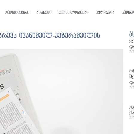
ოპოზიციური
ბიზნესი
ტექნოლოგიები
კულტურა
სპორ
ა
გრევს ივანიშვილ-კეზერაშვილის
ვ
დ
27
ო
შ
დ
27
უ
ქ
27