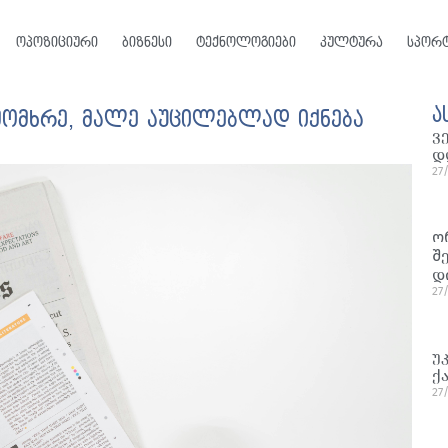
ოპოზიციური
ბიზნესი
ტექნოლოგიები
კულტურა
სპორ
ა
 მომხრე, მალე აუცილებლად იქნება
ვ
დ
27
ო
შ
დ
27
უ
ქ
27