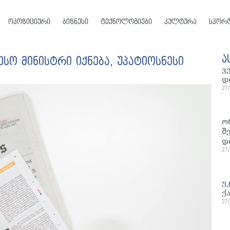
ოპოზიციური
ბიზნესი
ტექნოლოგიები
კულტურა
სპორ
ა
სო მინისტრი იქნება, უპატიოსნესი
ვ
დ
27
ო
შ
დ
27
უ
ქ
27