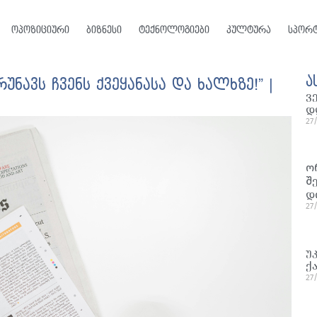
ოპოზიციური
ბიზნესი
ტექნოლოგიები
კულტურა
სპორ
ა
უნავს ჩვენს ქვეყანასა და ხალხზე!” |
ვ
დ
27
ო
შ
დ
27
უ
ქ
27