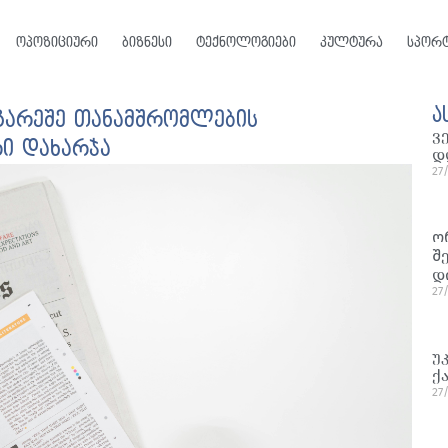
ოპოზიციური
ბიზნესი
ტექნოლოგიები
კულტურა
სპორ
ა
გარეშე თანამშრომლების
ვ
ი დახარჯა
დ
27
ო
შ
დ
27
უ
ქ
27