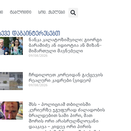
ტი
ტაბლოიდი
სოც. ქსელები
სევე დაგაინტერესებთ
ნან­კა კა­ლა­ტო­ზიშ­ვი­ლი: გი­ორ­გი
ბა­რა­მი­ძე ან იდი­ო­ტია ან მი­ზან­
მი­მარ­თუ­ლი მავ­ნე­ბე­ლი
09/08/2026
ჩრდილოეთ კორეიდან გაქცევის
რეალური კადრები (ვიდეო)
09/08/2026
შსს – პოლიციამ თბილისში
კურიერზე ჯგუფურად ძალადობის
ბრალდებით სამი პირი, მათ
შორის ორი არასრულწლოვანი
დააკავა – კიდევ ორი პირის