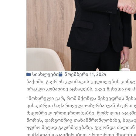
სიახლეები
ნოემბერი 11, 2024
ბაქოში, გაეროს კლიმატის ცვლილების კონფე
ირაკლი კობახიძე აცხადებს, უკვე შეხვდა ილ
“მოხარული ვარ, რომ მქონდა შეხვედრის შეს
ვისაუბრეთ საქართველო-აზერბაიჯანის ურთი
მეგობრულ ურთიერთობებზე, რომელიც აკავშირ
შორის, დარგობრივ თანამშრომლობაზე, სხვა
უფრო მეტად გაღრმავებაზე. გვქონდა ძალია
თემასთან დაკავშირებით. ერთ-ერთი მნიშვნელ