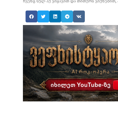
ჩვენც სულ აქ ვიყავით და თითქოს ვიქნებით,