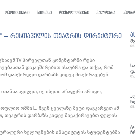
ოპოზიციური
ბიზნესი
ტექნოლოგიები
კულტურა
სპორ
ა
ო” – რუსთაველის თეატრის დირექტორი
შ
06
ვზაძემ TV პირველთან კომენტარში რუსი
ს
ვებასთან დაკავშირებით ისაუბრა და თქვა, რომ
დ
 რომ დასჭირდეთ დარბაზს კიდევ მიაქირავებენ
05
 თანხა ავიღეთ, იქ ისეთი არაფერი არ იყო,
„
წ
05
მსოფლიო ომში]… ჩვენ ყველაზე მეტი დავკარგეთ ამ
თ, თეატრის დარბაზს კიდევ მივაქირავებთ ფულის
გ
ჩ
ეატრალური ხელოვნების ინსტიტუტის სტუდენტებმა