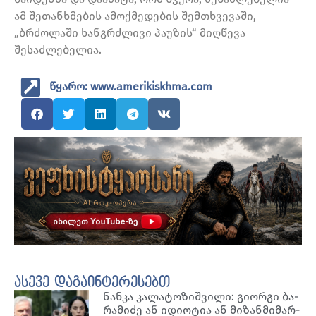
ამ შეთანხმების ამოქმედების შემთხვევაში,
„ბრძოლაში ხანგრძლივი პაუზის“ მიღწევა
შესაძლებელია.
წყარო: www.amerikiskhma.com
ასევე დაგაინტერესებთ
ნან­კა კა­ლა­ტო­ზიშ­ვი­ლი: გი­ორ­გი ბა­
რა­მი­ძე ან იდი­ო­ტია ან მი­ზან­მი­მარ­