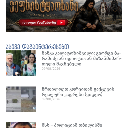
ასევე დაგაინტერესებთ
ნან­კა კა­ლა­ტო­ზიშ­ვი­ლი: გი­ორ­გი ბა­
რა­მი­ძე ან იდი­ო­ტია ან მი­ზან­მი­მარ­
თუ­ლი მავ­ნე­ბე­ლი
09/08/2026
ჩრდილოეთ კორეიდან გაქცევის
რეალური კადრები (ვიდეო)
09/08/2026
შსს – პოლიციამ თბილისში