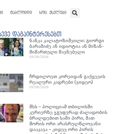
ტი
ტაბლოიდი
სოც. ქსელები
სევე დაგაინტერესებთ
ნან­კა კა­ლა­ტო­ზიშ­ვი­ლი: გი­ორ­გი
ბა­რა­მი­ძე ან იდი­ო­ტია ან მი­ზან­
მი­მარ­თუ­ლი მავ­ნე­ბე­ლი
09/08/2026
ჩრდილოეთ კორეიდან გაქცევის
რეალური კადრები (ვიდეო)
09/08/2026
შსს – პოლიციამ თბილისში
კურიერზე ჯგუფურად ძალადობის
ბრალდებით სამი პირი, მათ
შორის ორი არასრულწლოვანი
დააკავა – კიდევ ორი პირის