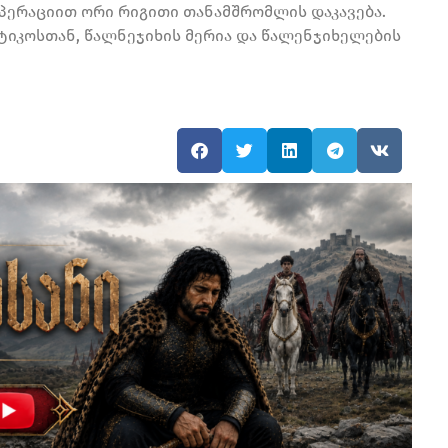
პერაციით ორი რიგითი თანამშრომლის დაკავება.
იკოსთან, წალნეჯიხის მერია და წალენჯიხელების