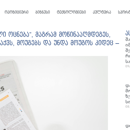
ოპოზიციური
ბიზნესი
ტექნოლოგიები
კულტურა
სპორ
ა
ი ოცნება”, მაგრამ მოწინააღმდეგეს,
შ
აქვს, მოუგებს და უნდა მოუგოს კიდეც –
ი
შ
რ
ს
09
დ
მ
ზ
ს
08
დ