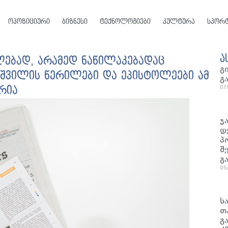
ოპოზიციური
ბიზნესი
ტექნოლოგიები
კულტურა
სპორ
ა
ებად, არამედ ნაწილაკებადაც
გ
კაშვილის წერილები და ეპისტოლეები ამ
გ
07
არია
ჯ
დ
პ
შ
გ
06
ს
თ
გ