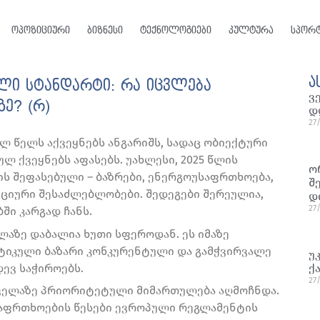
ოპოზიციური
ბიზნესი
ტექნოლოგიები
კულტურა
სპორ
ა
ლი სტანდარტი: რა იცვლება
ვ
ე? (რ)
დ
27
 წელს აქვეყნებს ანგარიშს, სადაც ობიექტური
ლ ქვეყნებს აფასებს. უახლესი, 2025 წლის
ო
ს შეფასებული – ბაზრები, ენერგოუსაფრთხოება,
შ
უციური შესაძლებლობები. შედეგები შერეულია,
დ
27
ში კარგად ჩანს.
ლაზე დაბალია ხუთი სფეროდან. ეს იმაზე
იკული ბაზარი კონკურენტული და გამჭვირვალე
უ
ევ საჭიროებს.
ქ
27
ყველაზე პრიორიტეტული მიმართულება აღმოჩნდა.
საფრთხოების წესები ევროპული რეგლამენტის