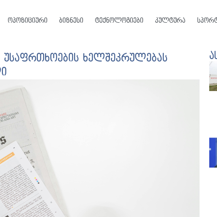
ოპოზიციური
ბიზნესი
ტექნოლოგიები
კულტურა
სპორ
ა
ს უსაფრთხოების ხელშეკრულებას
ლი