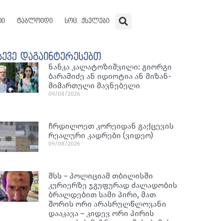
ტი
ტაბლოიდი
სოც. ქსელები
სევე დაგაინტერესებთ
ნან­კა კა­ლა­ტო­ზიშ­ვი­ლი: გი­ორ­გი
ბა­რა­მი­ძე ან იდი­ო­ტია ან მი­ზან­
მი­მარ­თუ­ლი მავ­ნე­ბე­ლი
09/08/2026
ჩრდილოეთ კორეიდან გაქცევის
რეალური კადრები (ვიდეო)
09/08/2026
შსს – პოლიციამ თბილისში
კურიერზე ჯგუფურად ძალადობის
ბრალდებით სამი პირი, მათ
შორის ორი არასრულწლოვანი
დააკავა – კიდევ ორი პირის