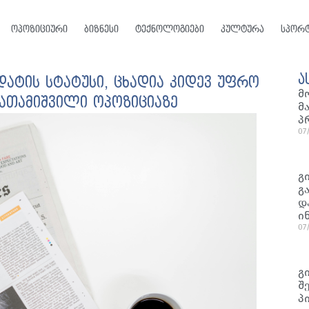
ოპოზიციური
ბიზნესი
ტექნოლოგიები
კულტურა
სპორ
ა
ატის სტატუსი, ცხადია კიდევ უფრო
მ
ნათამიშვილი ოპოზიციაზე
მ
პ
07
გ
გ
დ
ი
07
გ
შ
პ