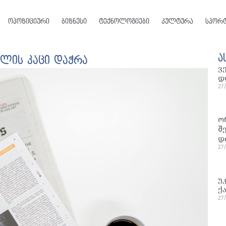
ოპოზიციური
ბიზნესი
ტექნოლოგიები
კულტურა
სპორ
ა
ლის კაცი დაჭრა
ვ
დ
27
ო
შ
დ
27
უ
ქ
27