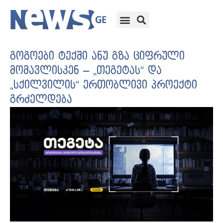
გოგოები ტექში ანუ გზა ციფრული
მომავლისკენ – „თეგეტას“ და
„სქილვილის“ ერთობლივი პროექტი
გრძელდება